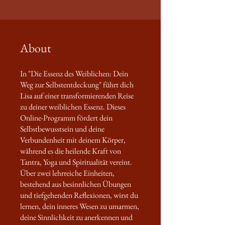
About
In "Die Essenz des Weiblichen: Dein
Weg zur Selbstentdeckung" führt dich
Lisa auf einer transformierenden Reise
zu deiner weiblichen Essenz. Dieses
Online-Programm fördert dein
Selbstbewusstsein und deine
Verbundenheit mit deinem Körper,
während es die heilende Kraft von
Tantra, Yoga und Spiritualität vereint.
Über zwei lehrreiche Einheiten,
bestehend aus besinnlichen Übungen
und tiefgehenden Reflexionen, wirst du
lernen, dein inneres Wesen zu umarmen,
deine Sinnlichkeit zu anerkennen und